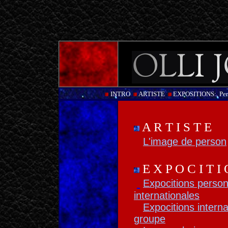
INTRO
ARTISTE
EXPOSITIONS:
Per
A R T I S T E
L'image de person
E X P O C I T I 
Expocitions person
internationales
Expocitions intern
groupe