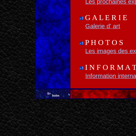
Les prochaines exp
G A L E R I E
Galerie d' art
P H O T O S
Les images des ex
I N F O R M A T
Information interna
Index